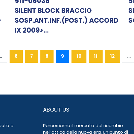
511-06038
5
SILENT BLOCK BRACCIO
S
D
SOSP.ANT.INF.(POST.) ACCORD
S
IX 2009>...
..
6
7
8
9
10
11
12
...
ABOUT US
auto e
Percorriamo il mercato del ricambio
nell’ottica della nuova era, un punto di