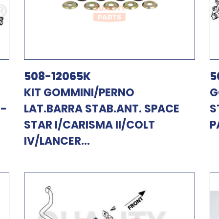
508-12065K
5
KIT GOMMINI/PERNO
G
 -
LAT.BARRA STAB.ANT. SPACE
S
STAR I/CARISMA II/COLT
P
IV/LANCER...