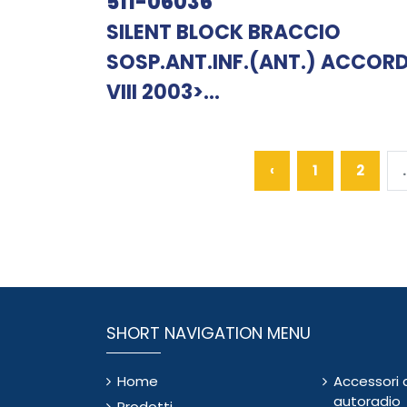
511-06036
SILENT BLOCK BRACCIO
SOSP.ANT.INF.(ANT.) ACCOR
VIII 2003>...
‹
1
2
.
SHORT NAVIGATION MENU
Home
Accessori 
autoradio
Prodotti