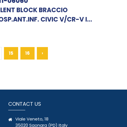
11-06060
ILENT BLOCK BRACCIO
OSP.ANT.INF. CIVIC V/CR-V I...
15
16
›
CONTACT US
Viale Veneto, 18
35020 Saonara (PD) Italy