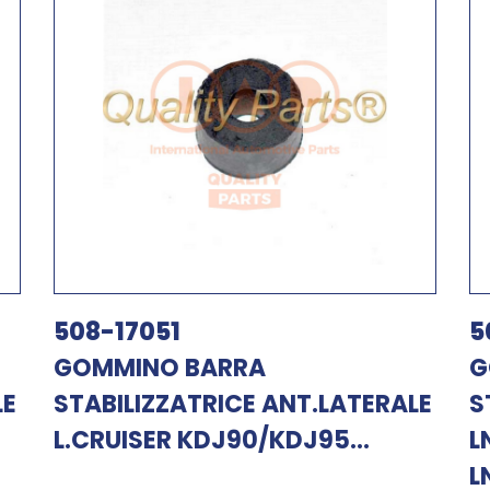
508-17051
5
GOMMINO BARRA
G
LE
STABILIZZATRICE ANT.LATERALE
S
L.CRUISER KDJ90/KDJ95...
L
L