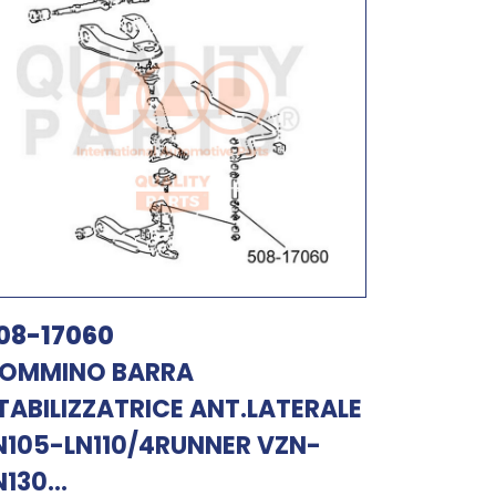
08-17060
OMMINO BARRA
TABILIZZATRICE ANT.LATERALE
N105-LN110/4RUNNER VZN-
N130...