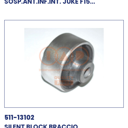
SOSP.ANT.INF.INT. JUKE F15...
511-13102
SILENT BLOCK BRACCIO