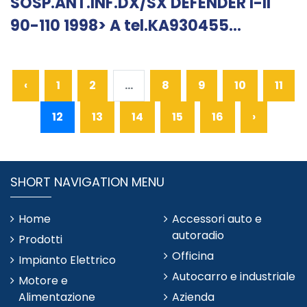
SOSP.ANT.INF.DX/SX DEFENDER I-II
90-110 1998> A tel.KA930455...
‹
1
2
...
8
9
10
11
12
13
14
15
16
›
SHORT NAVIGATION MENU
Home
Accessori auto e
autoradio
Prodotti
Officina
Impianto Elettrico
Autocarro e industriale
Motore e
Alimentazione
Azienda