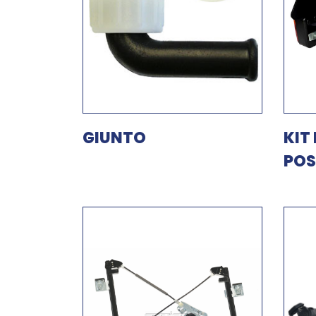
GIUNTO
KIT
POS