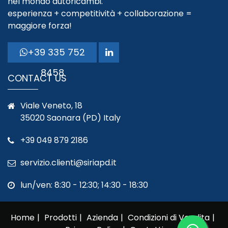
nel mondo autoricambi.
esperienza + competitività + collaborazione =
maggiore forza!
+39 335 752
8458
CONTACT US
Viale Veneto, 18
35020 Saonara (PD) Italy
+39 049 879 2186
servizio.clienti@siriapd.it
lun/ven: 8:30 - 12:30; 14:30 - 18:30
Home
Prodotti
Azienda
Condizioni di Vendita