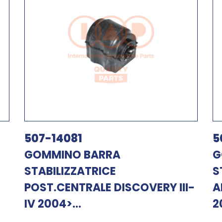
507-14081
5
GOMMINO BARRA
G
STABILIZZATRICE
S
POST.CENTRALE DISCOVERY III-
A
IV 2004>...
2