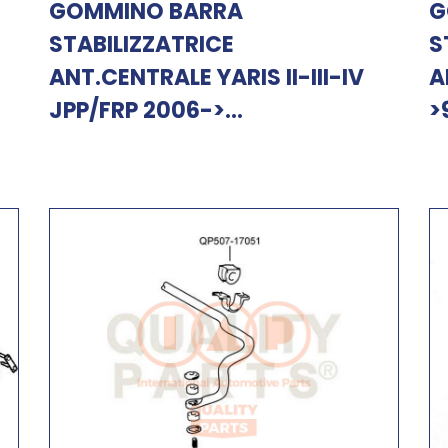
GOMMINO BARRA
G
STABILIZZATRICE
S
ANT.CENTRALE YARIS II-III-IV
A
JPP/FRP 2006->...
>