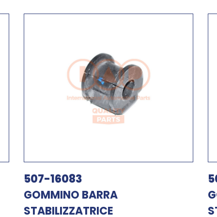
507-16083
5
GOMMINO BARRA
G
STABILIZZATRICE
S