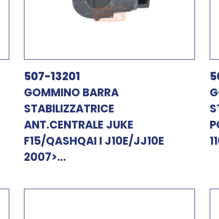
507-13201
5
GOMMINO BARRA
G
STABILIZZATRICE
S
ANT.CENTRALE JUKE
P
F15/QASHQAI I J10E/JJ10E
1
2007>...