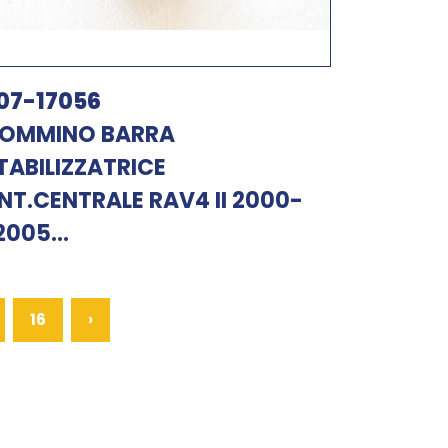
07-17056
OMMINO BARRA
TABILIZZATRICE
NT.CENTRALE RAV4 II 2000-
2005...
16
›