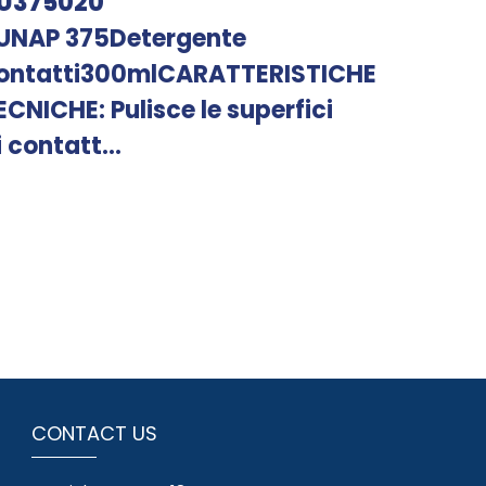
U375020
UNAP 375Detergente
ontatti300mlCARATTERISTICHE
ECNICHE: Pulisce le superfici
i contatt...
CONTACT US