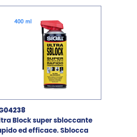
G04238
ltra Block super sbloccante
apido ed efficace. Sblocca