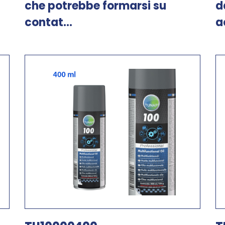
che potrebbe formarsi su
d
contat...
a