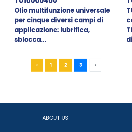
TU10000400
T
Olio multifunzione universale
T
per cinque diversi campi di
c
applicazione: lubrifica,
T
sblocca...
d
‹
1
2
3
›
ABOUT US