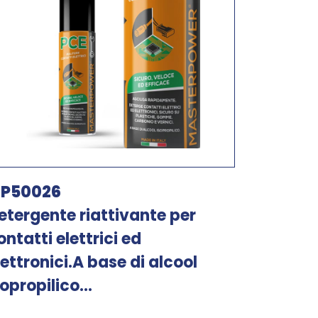
P50026
etergente riattivante per
ontatti elettrici ed
lettronici.A base di alcool
sopropilico...