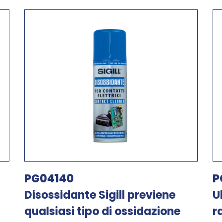
PG04140
P
Disossidante Sigill previene
U
qualsiasi tipo di ossidazione
r