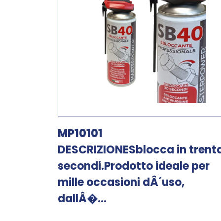
MP10101
DESCRIZIONESblocca in trent
secondi.Prodotto ideale per
mille occasioni dÂ´uso,
dallÂ�...