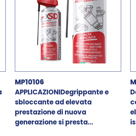
MP10106
M
a
APPLICAZIONIDegrippante e
D
sbloccante ad elevata
c
prestazione di nuova
e
generazione si presta...
i