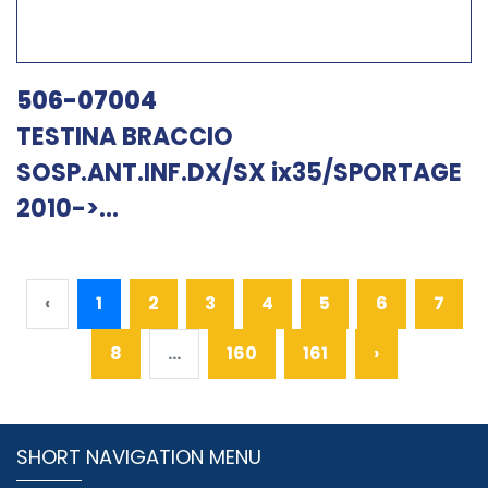
506-07004
TESTINA BRACCIO
SOSP.ANT.INF.DX/SX ix35/SPORTAGE
2010->...
‹
1
2
3
4
5
6
7
8
...
160
161
›
SHORT NAVIGATION MENU