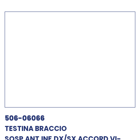
506-06066
TESTINA BRACCIO
SOSP.ANT.INF.DX/SX ACCORD VI-