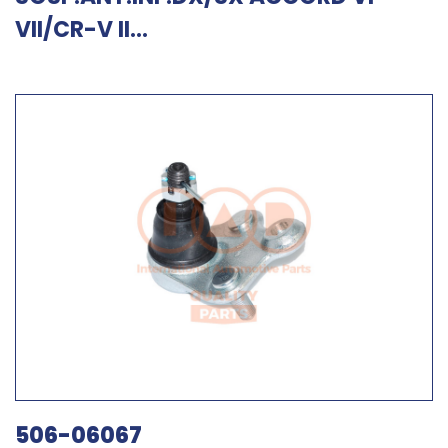
VII/CR-V II...
506-06067