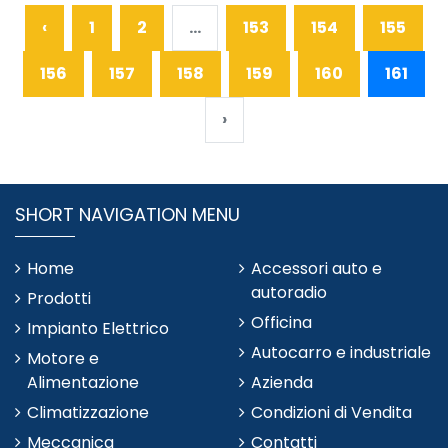
‹
1
2
...
153
154
155
156
157
158
159
160
161
›
SHORT NAVIGATION MENU
Home
Accessori auto e
autoradio
Prodotti
Officina
Impianto Elettrico
Autocarro e industriale
Motore e
Alimentazione
Azienda
Climatizzazione
Condizioni di Vendita
Meccanica
Contatti