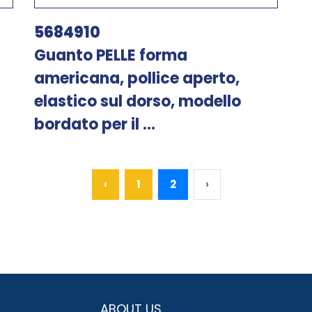
5684910
Guanto PELLE forma
americana, pollice aperto,
elastico sul dorso, modello
bordato per il ...
‹
1
2
›
ABOUT US