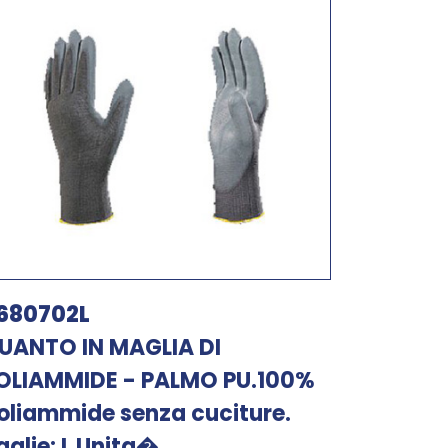
680702L
UANTO IN MAGLIA DI
OLIAMMIDE - PALMO PU.100%
oliammide senza cuciture.
aglie: L Unita�...