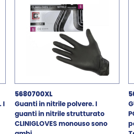
5680700XL
5
 I
Guanti in nitrile polvere. I
G
guanti in nitrile strutturato
P
CLINIGLOVES monouso sono
p
ambi...
T