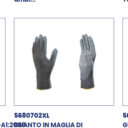
5680702XL
5
+A1:2009
GUANTO IN MAGLIA DI
G