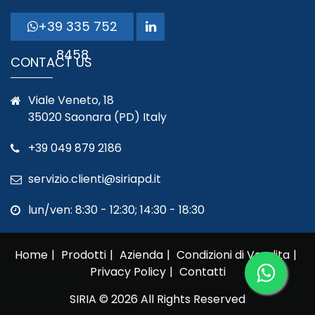
+39 335 752
8458
CONTACT US
Viale Veneto, 18
35020 Saonara (PD) Italy
+39 049 879 2186
servizio.clienti@siriapd.it
lun/ven: 8:30 - 12:30; 14:30 - 18:30
Home
Prodotti
Azienda
Condizioni di Vendita
Privacy Policy
Contatti
SIRIA © 2026 All Rights Reserved