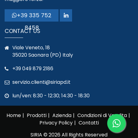
+39 335 752
8458
CONTACT US
Viale Veneto, 18
35020 Saonara (PD) Italy
+39 049 879 2186
servizio.clienti@siriapd.it
lun/ven: 8:30 - 12:30; 14:30 - 18:30
Home
Prodotti
Azienda
Condizioni di Vendita
Privacy Policy
Contatti
SIRIA © 2026 All Rights Reserved