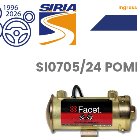
Ingross
SI0705/24 POM