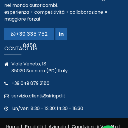
nel mondo autoricambi.
esperienza + competitività + collaborazione =
maggiore forza!
+39 335 752
8458
CONTACT US
Viale Veneto, 18
35020 Saonara (PD) Italy
+39 049 879 2186
servizio.clienti@siriapd.it
lun/ven: 8:30 - 12:30; 14:30 - 18:30
Home
Prodotti
Azienda
Condizioni di Vendita