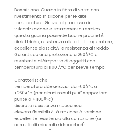
Descrizione: Guaina in fibra di vetro con
rivestimento in silicone per le alte
temperature. Grazie al processo di
vulcanizzazione e trattamento termico,
questa guaina possiede buone proprietÃ
dielettriche, resistenza alle alte temperature,
eccellente elasticitÃ e resistenza al freddo.
Garantisce una protezione a 260Â°C e
resistente allâimpatto di oggetti con
temperatura di 1100 Â°C per breve tempo.
Caratteristiche:
temperatura dâesercizio: da -60Â°c a
+260Â°c (per alcuni minuti puÃ² sopportare
punte a +1100Â°c)
discreta resistenza meccanica
elevata flessibilitÃ â trazione â torsione
eccellente resistenza alla corrosione (ai
normali olii minerali e idrocarburi)