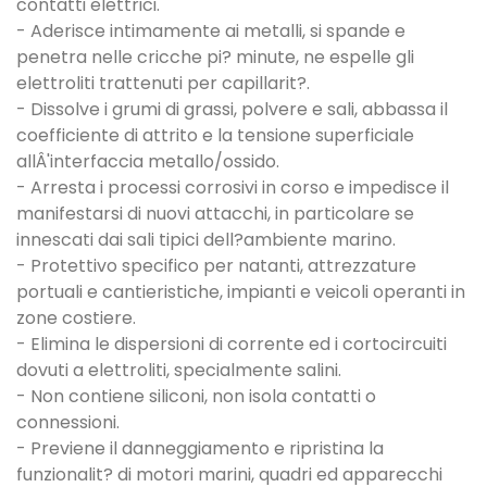
contatti elettrici.
- Aderisce intimamente ai metalli, si spande e
penetra nelle cricche pi? minute, ne espelle gli
elettroliti trattenuti per capillarit?.
- Dissolve i grumi di grassi, polvere e sali, abbassa il
coefficiente di attrito e la tensione superficiale
allÂ'interfaccia metallo/ossido.
- Arresta i processi corrosivi in corso e impedisce il
manifestarsi di nuovi attacchi, in particolare se
innescati dai sali tipici dell?ambiente marino.
- Protettivo specifico per natanti, attrezzature
portuali e cantieristiche, impianti e veicoli operanti in
zone costiere.
- Elimina le dispersioni di corrente ed i cortocircuiti
dovuti a elettroliti, specialmente salini.
- Non contiene siliconi, non isola contatti o
connessioni.
- Previene il danneggiamento e ripristina la
funzionalit? di motori marini, quadri ed apparecchi