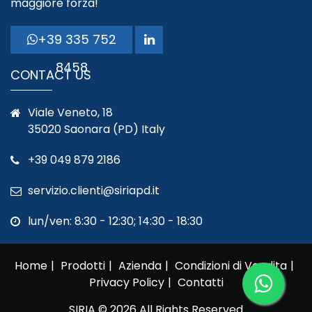
maggiore forza!
+39 335 752
8458
CONTACT US
Viale Veneto, 18
35020 Saonara (PD) Italy
+39 049 879 2186
servizio.clienti@siriapd.it
lun/ven: 8:30 - 12:30; 14:30 - 18:30
Home
Prodotti
Azienda
Condizioni di Vendita
Privacy Policy
Contatti
SIRIA © 2026 All Rights Reserved