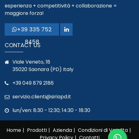
esperienza + competitività + collaborazione =
maggiore forza!
+39 335 752
8458
CONTACT US
Viale Veneto, 18
35020 Saonara (PD) Italy
+39 049 879 2186
servizio.clienti@siriapd.it
lun/ven: 8:30 - 12:30; 14:30 - 18:30
Home
Prodotti
Azienda
Condizioni di Vendita
Privacy Policy
Contatti