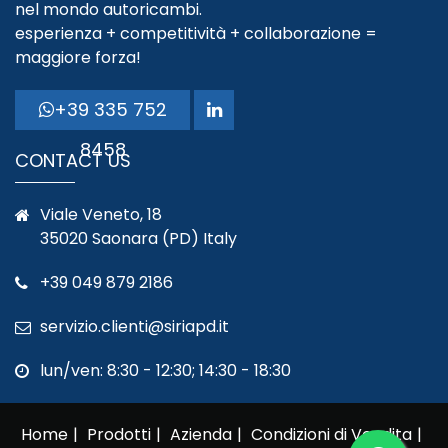
nel mondo autoricambi.
esperienza + competitività + collaborazione =
maggiore forza!
+39 335 752
8458
CONTACT US
Viale Veneto, 18
35020 Saonara (PD) Italy
+39 049 879 2186
servizio.clienti@siriapd.it
lun/ven: 8:30 - 12:30; 14:30 - 18:30
Home
Prodotti
Azienda
Condizioni di Vendita