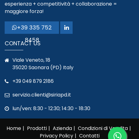
esperienza + competitività + collaborazione =
maggiore forza!
+39 335 752
8458
CONTACT US
Viale Veneto, 18
35020 Saonara (PD) Italy
+39 049 879 2186
servizio.clienti@siriapd.it
lun/ven: 8:30 - 12:30; 14:30 - 18:30
Home
Prodotti
Azienda
Condizioni di Vendita
Privacy Policy
Contatti