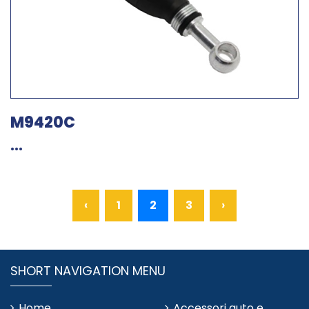
M9420C
...
‹
1
2
3
›
SHORT NAVIGATION MENU
Home
Accessori auto e