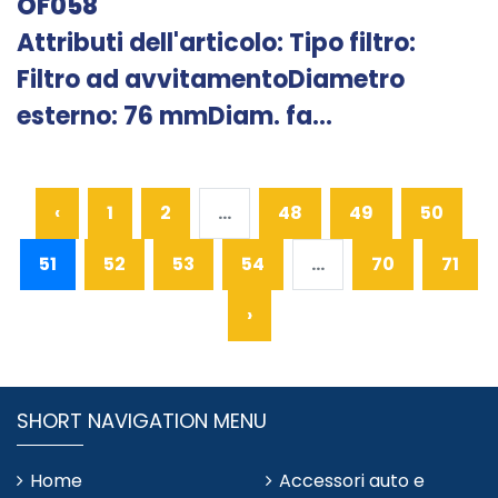
OF058
Attributi dell'articolo: Tipo filtro:
Filtro ad avvitamentoDiametro
esterno: 76 mmDiam. fa...
‹
1
2
...
48
49
50
51
52
53
54
...
70
71
›
SHORT NAVIGATION MENU
Home
Accessori auto e