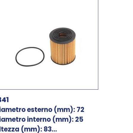
341
iametro esterno (mm): 72
iametro interno (mm): 25
ltezza (mm): 83...