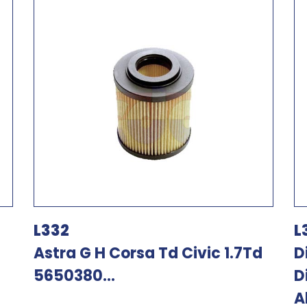
L332
L
Astra G H Corsa Td Civic 1.7Td
D
5650380...
D
A