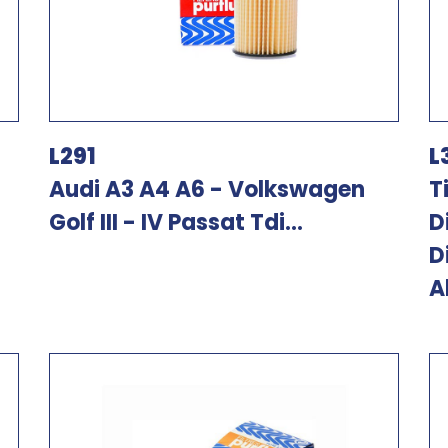
L291
L
Audi A3 A4 A6 - Volkswagen
T
Golf III - IV Passat Tdi...
D
D
A