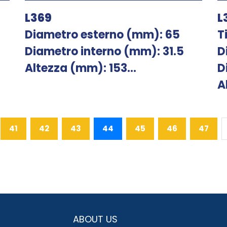
L369
L
Diametro esterno (mm): 65
T
Diametro interno (mm): 31.5
D
Altezza (mm): 153...
D
A
41
42
43
44
45
46
47
ABOUT US