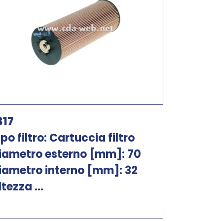
317
ipo filtro: Cartuccia filtro
iametro esterno [mm]: 70
iametro interno [mm]: 32
ltezza ...