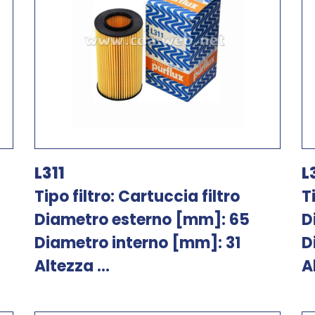
L311
L
Tipo filtro: Cartuccia filtro
T
Diametro esterno [mm]: 65
D
Diametro interno [mm]: 31
D
Altezza ...
A