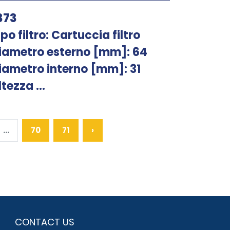
373
ipo filtro: Cartuccia filtro
iametro esterno [mm]: 64
iametro interno [mm]: 31
ltezza ...
...
70
71
›
CONTACT US