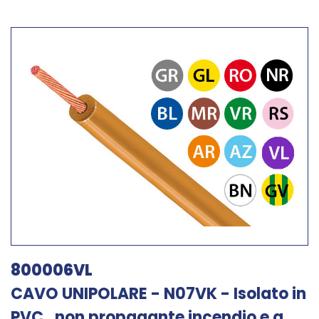
800006VL
CAVO UNIPOLARE - N07VK - Isolato in
PVC , non propagante incendio e a